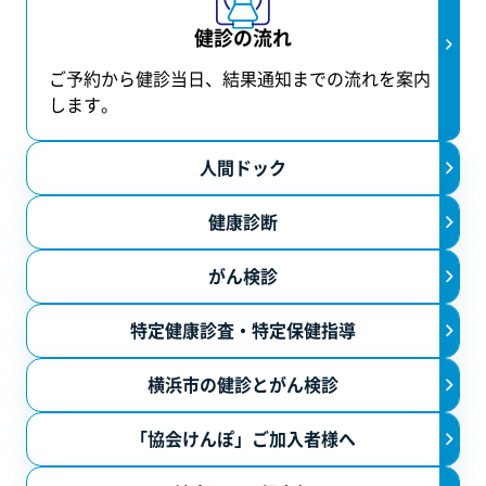
初めての方から毎年の定
健康管理手帳
健診の流れ
期受診まで、神奈川県予
防医学協会は健診や健康
ご予約から健診当日、結果通知までの流れを案内
女性の検診
支援サービスを通じて、
します。
女性のがん検診
一人ひとりの心身の健康
と暮らしを支えます。安
人間ドック
女性検診エリアのご紹介
心して任せられる信頼の
児童・生徒の健診
パートナーとしてあなた
健康診断
らしい生き方に寄り添い
尿検査（腎臓病・糖尿病）
がん検診
ます。
心臓検診
特定健康診査・特定保健指導
貧血検査
横浜市の健診とがん検診
健診の流れ
「協会けんぽ」ご加入者様へ
WEB問診のご案内