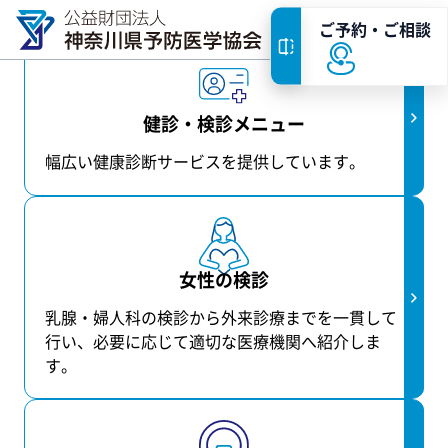
ご予約・ご相談
−
受診者の皆さま
健診・検診メニュー
健診・検診メニュー
幅広い健康診断サービスを提供しています。
人間ドック
健康診断
がん検診
女性の検診
特定健康診査・特定保健指導
乳腺・婦人科の検診から外来診療までを一貫して
行い、必要に応じて適切な医療機関へ紹介しま
横浜市の健診とがん検診
す。
HOME
/
受診者の皆さま
「協会けんぽ」ご加入者様へ
受診者の皆さま
健康らいふ倶楽部