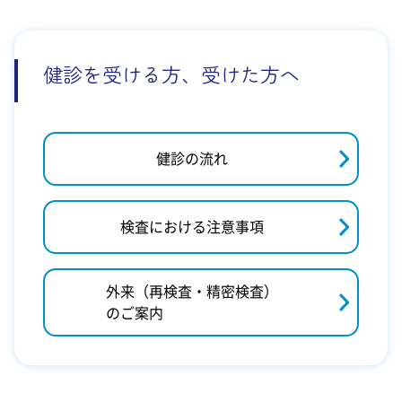
産業保健サービス
健診を受ける方、受けた方へ
⾃治体の健康⽀援（地域保健）
学校の健康⽀援（学校保健）
健診の流れ
−
当協会について
代表理事ご挨拶
検査における注意事項
理念・基本方針
歴史と沿革
外来（再検査・精密検査）
のご案内
所在地とアクセス
設備紹介
各種認証と有資格者