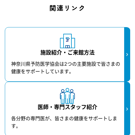
関連リンク
情報公開・事業年報
役務提供に関する詳細情報
バリアフリー・合理的
配慮への取り組み
施設紹介・ご来館方法
当協会の感染症対策
神奈川県予防医学協会は2つの主要施設で皆さまの
健康をサポートしています。
社会貢献
−
総合健康支援サービス
新生児の健康診断
医師・専門スタッフ紹介
各分野の専門医が、皆さまの健康をサポートしま
生活環境を守る検査
す。
LINKAI横浜金沢ウエルネスセンター